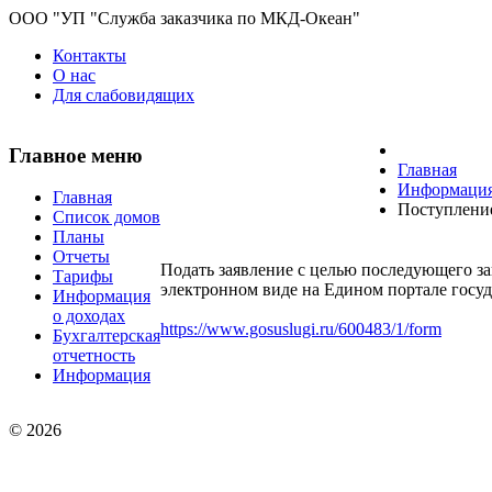
ООО "УП "Служба заказчика по МКД-Океан"
Контакты
О нас
Для слабовидящих
Главное меню
Главная
Информаци
Главная
Поступление
Список домов
Планы
Отчеты
Подать заявление с целью последующего з
Тарифы
электронном виде на Едином портале госу
Информация
о доходах
https://www.gosuslugi.ru/600483/1/form
Бухгалтерская
отчетность
Информация
© 2026